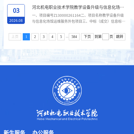
写下浮率、折扣率或费率）教学设备升级与信息化场馆运维
河北机电职业技术学院教学设备升级与信息化场馆
服务外包项目-2包河北志能科技有限公司河北省邢台市信都
03
运维服务外包项目1包中标（成交）结果公告
区守敬北路277号四号办公楼304室198800四、主要标的信
一、项目编号Z130000261164二、项目名称教学设备升级
息标包名称服务名称服务范围服务要求服务标准服务时间评
2026.08
与信息化场馆运维服务外包项目三、中标（成交）信息标包
审总得分教学设备升级与信息化场馆运维服务外包项目-...
名称供应商名称供应商地址中标（成交）金额（元）（可填
写下浮率、折扣率或费率）教学设备升级与信息化场馆运维
...
上页
1
2
3
4
5
584
下页
到第
页
跳转
服务外包项目-1包河北倬韵电子科技有限公司河北省石家庄
市桥西区新石南路与滨河街交叉口南200米盛世华庭玫瑰园
1-1-2603室588000四、主要标的信息标包名称货物名称货
物品牌规格型号数量单价（元）评审总得分教学设备升级与
信息化场馆运维服务外包项目-...
新生服务
办公服务