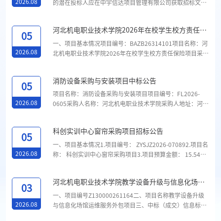
台市桥东区中兴东大街亿德隆西区德喜街115号二层自合同
2026.08
的潜在投标人应在中宇信达项目管理有限公司获取招标文
签订之日起一年符合国家标准及行业相关规定要求第三中选
件，并于2026年8月27日10点00分（北京时间）前递交投
人邢台经济开发区华明建材销售部邢台经济开发区前晋祠村
标文件。一、项目基本情况项目编号：ZYSJZ2026-07088项
河北机电职业技术学院2026年在校学生校方责任保
信都路与龙泉大街交叉口北100米路东自合同签订之日起一
目名称：河北机电职业技术学院一流核心课程资源建设项目
05
险项目公开招标公告
年符合国家标准及行业相关规定要求四、...
预算金额：400000元最高限价：400000元采购需求：河北
一、项目基本情况项目编号：BAZB26314101项目名称：河
机电职业技术学院一流核心课程资源建设项目，详见“第五
2026.08
北机电职业技术学院2026年在校学生校方责任保险项目采购
章 采购项目内容”。合同履行期限：自合同签订之日起至
方式：公开招标预算金额：285000元保险费：15元/人/年
120工作日内完成全部交付，...
采购需求：2026年在校学生校方责任保险，详见招标文件。
消防设备采购与安装项目中标公告
服务期限：自签订合同之日起至保险有效期结束止，保险有
05
效期一年。二、申请人的资格要求：1.满足《中华人民共和
项目名称：消防设备采购与安装项目项目编号：FL2026-
国政府采购法》第二十二条规定；2.本项目的特定资格要
2026.08
0605采购人名称：河北机电职业技术学院采购人地址：河北
求：具有中国银行保险监督管理委员会或国家金融监督管理
省邢台市泉北西大街1169号采购人联系方式：石莹 0319-
总局及其授权的派出机构颁发的《...
8769802采购代理机构全称：河北锋莱工程项目管理有限公
科创实训中心窗帘采购项目招标公告
司采购代理机构地址：河北省邢台市襄都区尚品国际7号楼2
05
单元1203室采购代理机构联系方式：楚玲锋 0319-3055669
一、项目基本情况1.项目编号： ZYSJZ2026-070892.项目名
采购内容：吸顶应急照明灯1000个、双头应急照明灯100
2026.08
称： 科创实训中心窗帘采购项目3.项目预算金额： 15.5424
个、防火门6个、闭门器100个、顺序器50个、七氟丙烷气
万元，项目最高限价（如有）： 15.5424 万元4.项目单位：
体灭火器 ...
河北机电职业技术学院5.采购需求：序号标的名称数量简要
河北机电职业技术学院教学设备升级与信息化场馆
技术需求或服务要求1遮光布帘552详见“第四部分 采购需
03
运维服务外包项目2包中标（成交）结果公告
求”2遮光卷帘1653详见“第四部分 采购需求”6.合同履行期
一、项目编号Z130000261164二、项目名称教学设备升级
限： 自合同签订后15个工作日内完成交付全部货物，并按
2026.08
与信息化场馆运维服务外包项目三、中标（成交）信息标包
照采购方要求时间进行安装、调试，运行正常。...
名称供应商名称供应商地址中标（成交）金额（元）（可填