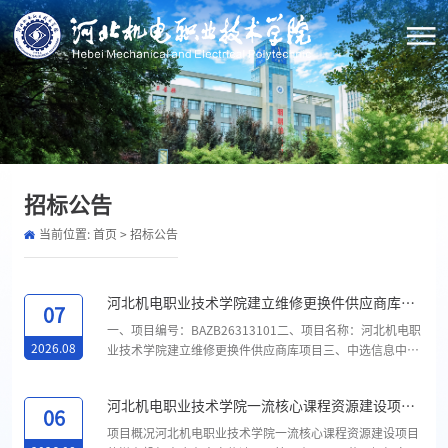
招标公告
当前位置:
首页
>
招标公告
河北机电职业技术学院建立维修更换件供应商库项
07
目中选结果公告
一、项目编号：BAZB26313101二、项目名称：河北机电职
2026.08
业技术学院建立维修更换件供应商库项目三、中选信息中选
人单位地址合同履行期限质量标准第一中选人邢台市桥东区
劲松五金产品店邢台市桥东区豫让桥路三中北校区北行100
河北机电职业技术学院一流核心课程资源建设项目
米路西8号门市自合同签订之日起一年符合国家标准及行业
06
招标公告
相关规定要求第二中选人桥东区亚洁五金产品门市河北省邢
项目概况河北机电职业技术学院一流核心课程资源建设项目